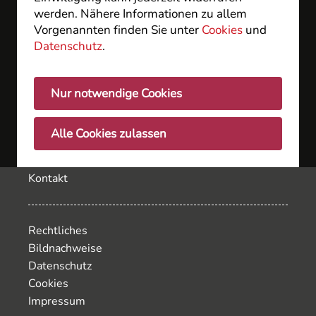
Wiesbaden GbR
werden. Nähere Informationen zu allem
Langenbeckplatz 2
Vorgenannten finden Sie unter
Cookies
und
D - 65189 Wiesbaden
Datenschutz
.
Nur notwendige Cookies
Inhalt
Fachärzte
Alle Cookies zulassen
Service
Jobs
Kontakt
Rechtliches
Bildnachweise
Datenschutz
Cookies
Impressum